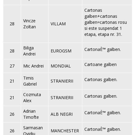
Cartonas
galben+cartonas
Vincze
galben=cartonas rosu
28
VILLAM
Zoltan
si este suspendat 1
etapa, etapa nr. 31.
Biliga
CartonaÈ™ galben.
28
EUROGSM
Andrei
Cartoane galben
27
Mic Andrei
MONDIAL
Timis
Cartonas galben.
21
STRANIERII
Gabriel
Cozmuta
Cartonas galben.
21
STRANIERII
Alex
Adrian
CartonaÈ™ galben.
26
ALB NEGRI
Timofte
Sarmasan
CartonaÈ™ galben.
26
MANCHESTER
Ovidiu