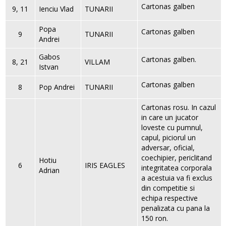
Cartonas galben
9, 11
Ienciu Vlad
TUNARII
Popa
Cartonas galben
9
TUNARII
Andrei
Gabos
Cartonas galben.
8, 21
VILLAM
Istvan
Cartonas galben
8
Pop Andrei
TUNARII
Cartonas rosu. In cazul
in care un jucator
loveste cu pumnul,
capul, piciorul un
adversar, oficial,
coechipier, periclitand
Hotiu
6
IRIS EAGLES
integritatea corporala
Adrian
a acestuia va fi exclus
din competitie si
echipa respective
penalizata cu pana la
150 ron.