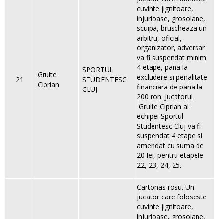
cuvinte jignitoare,
injurioase, grosolane,
scuipa, bruscheaza un
arbitru, oficial,
organizator, adversar
va fi suspendat minim
4 etape, pana la
SPORTUL
Gruite
excludere si penalitate
21
STUDENTESC
Ciprian
financiara de pana la
CLUJ
200 ron. Jucatorul
Gruite Ciprian al
echipei Sportul
Studentesc Cluj va fi
suspendat 4 etape si
amendat cu suma de
20 lei, pentru etapele
22, 23, 24, 25.
Cartonas rosu. Un
jucator care foloseste
cuvinte jignitoare,
injurioase, grosolane,