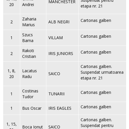
Suspendat pentru
MANCHESTER
20
Andrei
etapa nr. 21
Zaharia
Cartonas galben
2
ALB NEGRI
Marius
Szucs
Cartonas galben
1
VILLAM
Barna
Rakoti
Cartonas galben
2
IRIS JUNIORS
Cristian
Cartonas galben.
1, 8,
Lacatus
Suspendat urmatoarea
SAICO
20
Radu
etapa nr. 21
Costinas
Cartonas galben
1
TUNARII
Tudor
Cartonas galben
1
Bus Oscar
IRIS EAGLES
Cartonas galben.
1, 15,
Suspendat pentru
Boca Ionut
SAICO