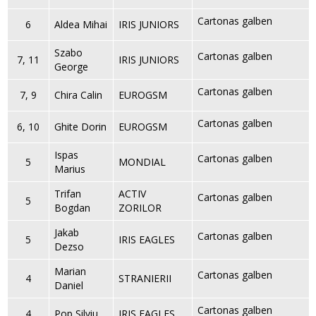
Cartonas galben
6
Aldea Mihai
IRIS JUNIORS
Szabo
Cartonas galben
7, 11
IRIS JUNIORS
George
Cartonas galben
7, 9
Chira Calin
EUROGSM
Cartonas galben
6, 10
Ghite Dorin
EUROGSM
Ispas
Cartonas galben
5
MONDIAL
Marius
Trifan
ACTIV
Cartonas galben
5
Bogdan
ZORILOR
Jakab
Cartonas galben
5
IRIS EAGLES
Dezso
Marian
Cartonas galben
4
STRANIERII
Daniel
Cartonas galben
4
Pop Silviu
IRIS EAGLES